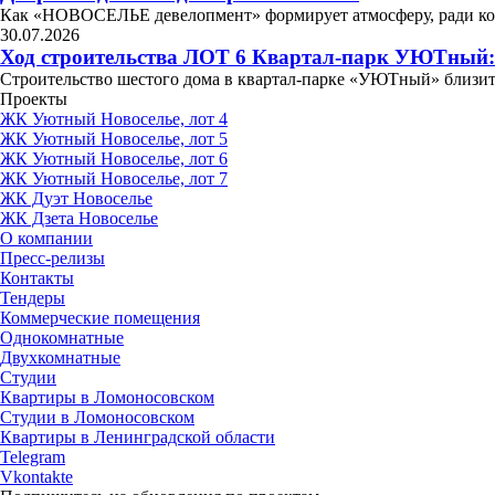
Как «НОВОСЕЛЬЕ девелопмент» формирует атмосферу, ради 
30.07.2026
Ход строительства ЛОТ 6 Квартал-парк УЮТный:
Строительство шестого дома в квартал-парке «УЮТный» близит
Проекты
ЖК Уютный Новоселье, лот 4
ЖК Уютный Новоселье, лот 5
ЖК Уютный Новоселье, лот 6
ЖК Уютный Новоселье, лот 7
ЖК Дуэт Новоселье
ЖК Дзета Новоселье
О компании
Пресс-релизы
Контакты
Тендеры
Коммерческие помещения
Однокомнатные
Двухкомнатные
Студии
Квартиры в Ломоносовском
Студии в Ломоносовском
Квартиры в Ленинградской области
Telegram
Vkontakte