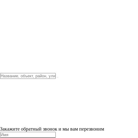
Фото о проекте
Видео о благоустройстве
Тендеры
Локация
О компании
Новости и акции
Контакты
Партнерам
Ипотека от 3.5%
Отделка
Шоу-рум на объекте
Санкт-Петербург
ХИТ ПРОДАЖ! 0% ПЕРВЫЙ ВЗНОС!
×
Закажите обратный звонок и мы вам перезвоним