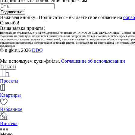
Подпишитесь на обновления по проектам
Подписаться
Нажимая кнопку «Подписаться» вы даете свое согласие на
обраб
Спасибо!
Ваша заявка принята!
Все права на публикуемые на сайте материалы принадлежат ГК NOVOSELIE DEVELOPMENT. Любая информ
Указанные на сайте цены не являются окончательными, застройщик может изменить в любое время указа
характеристики квартир и нежилых помещений, а также все варианты визуализации объекта в целом, при
организации пространства, меблировки и сочетания цветов. Изображения на фотографиях и рисунках мог
публикации
© n-gk.ru, 2026
DDQ
Мы используем куки-файлы.
Соглашение об использовании
Понятно
Проекты
Квартиры
Избранное
Ипотека
Меню