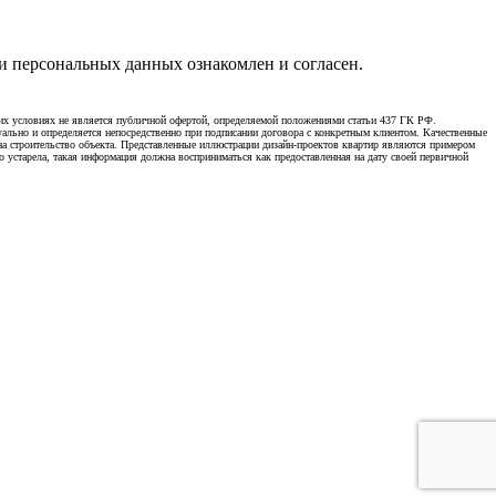
 персональных данных ознакомлен и согласен.
х условиях не является публичной офертой, определяемой положениями статьи 437 ГК РФ.
уально и определяется непосредственно при подписании договора с конкретным клиентом. Качественные
 на строительство объекта. Представленные иллюстрации дизайн-проектов квартир являются примером
о устарела, такая информация должна восприниматься как предоставленная на дату своей первичной