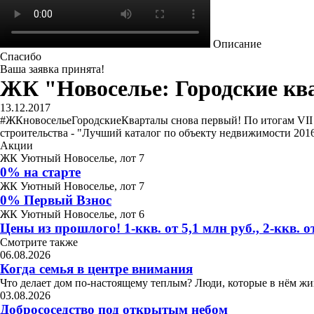
Описание
Спасибо
Ваша заявка принята!
ЖК "Новоселье: Городские кв
13.12.2017
#ЖКновосельеГородскиеКварталы снова первый! По итогам VII ф
строительства - "Лучший каталог по объекту недвижимости 201
Акции
ЖК Уютный Новоселье, лот 7
0% на старте
ЖК Уютный Новоселье, лот 7
0% Первый Взнос
ЖК Уютный Новоселье, лот 6
Цены из прошлого! 1-ккв. от 5,1 млн руб., 2-ккв. от
Смотрите также
06.08.2026
Когда семья в центре внимания
Что делает дом по-настоящему теплым? Люди, которые в нём жив
03.08.2026
Добрососедство под открытым небом