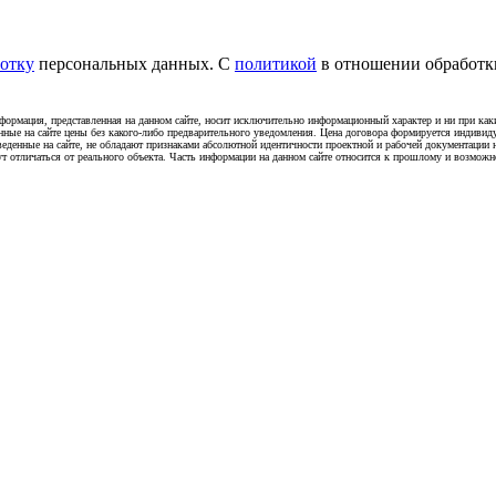
отку
персональных данных. С
политикой
в отношении обработки
ация, представленная на данном сайте, носит исключительно информационный характер и ни при каки
нные на сайте цены без какого-либо предварительного уведомления. Цена договора формируется индивид
веденные на сайте, не обладают признаками абсолютной идентичности проектной и рабочей документации
ут отличаться от реального объекта. Часть информации на данном сайте относится к прошлому и возможн