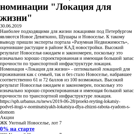
номинации "Локация для
жизни"
30.06.2019
Наиболее подходящими для жизни локациями под Петербургом
являются Новое Девяткино, Шушары и Новоселье. К такому
выводу пришли эксперты портала «Разумная Недвижимость»,
оценившие растущие в районе КАД новостройки. Высокий
результат Новоселья ожидаем и закономерен, поскольку это
изначально хорошо спроектированная и имеющая большой запас
прочности по транспортной инфраструктуре локация.
Номинация «Локация для жизни» - оптимальной локацией для
проживания как с семьей, так и без стало Новоселье, набравшее
соответственно 61 и 72 баллов из 100 возможных. Высокий
результат Новоселья ожидаем и закономерен, поскольку это
изначально хорошо спроектированная и имеющая большой запас
прочности по транспортной инфраструктуре локация.
https://spb.urbanus.ru/news/2019-06-28/proekt-reyting-lokatsiy-
podvel-itogi-v-nominatsiyakh-lokatsiya-dlya-zhizni-rabota-ryadom-s-
domom
Акции
ЖК Уютный Новоселье, лот 7
0% на старте