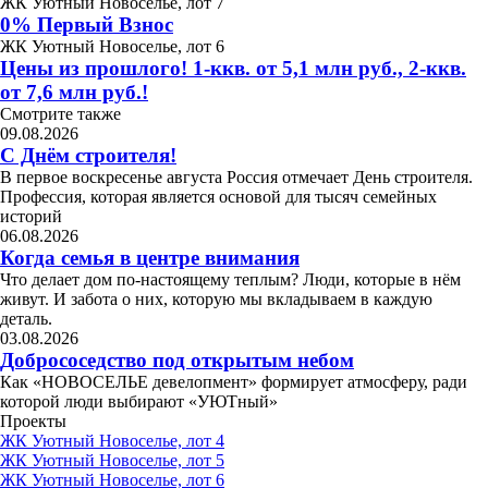
ЖК Уютный Новоселье, лот 7
0% Первый Взнос
ЖК Уютный Новоселье, лот 6
Цены из прошлого! 1-ккв. от 5,1 млн руб., 2-ккв.
от 7,6 млн руб.!
Смотрите также
09.08.2026
С Днём строителя!
В первое воскресенье августа Россия отмечает День строителя.
Профессия, которая является основой для тысяч семейных
историй
06.08.2026
Когда семья в центре внимания
Что делает дом по-настоящему теплым? Люди, которые в нём
живут. И забота о них, которую мы вкладываем в каждую
деталь.
03.08.2026
Добрососедство под открытым небом
Как «НОВОСЕЛЬЕ девелопмент» формирует атмосферу, ради
которой люди выбирают «УЮТный»
Проекты
ЖК Уютный Новоселье, лот 4
ЖК Уютный Новоселье, лот 5
ЖК Уютный Новоселье, лот 6