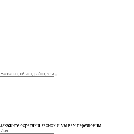
Фото о проекте
Видео о благоустройстве
Тендеры
Локация
О компании
Новости и акции
Контакты
Партнерам
Ипотека от 3.5%
Отделка
Шоу-рум на объекте
Санкт-Петербург
ХИТ ПРОДАЖ! 0% ПЕРВЫЙ ВЗНОС!
×
Закажите обратный звонок и мы вам перезвоним