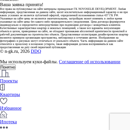
Ваша заявка принята!
Все права на публикуемые на сайте материалы принадлежат ГК NOVOSELIE DEVELOPMENT. Любая
информация, представленная на данном сайте, носит исключительно информационный характер и ни при
каких условиях не является публичной офертой, определяемой положениями статьи 437 ГК РФ.
Указанные на сайте цены не являются окончательными, застройщик может изменить в любое время
указанные на сайте цены без какого-либо предварительного уведомления. Цена договора формируется
индивидуально и определяется непосредственно при подписании договора с конкретным клиентом.
Качественные характеристики квартир и нежилых помещений, а также все варианты визуализации
объекта в целом, приведенные на сайте, не обладают признаками абсолютной идентичности проектной и
рабочей документации на строительство объекта. Представленные иллюстрации дизайн-проектов квартир
являются примером организации пространства, меблировки и сочетания цветов. Изображения на
фотографиях и рисунках могут отличаться от реального объекта. Часть информации на данном сайте
относится к прошлому и возможно устарела, такая информация должна восприниматься как
предоставленная на дату своей первичной публикации
© n-gk.ru, 2026
DDQ
Мы используем куки-файлы.
Соглашение об использовании
Понятно
Проекты
Квартиры
Избранное
Ипотека