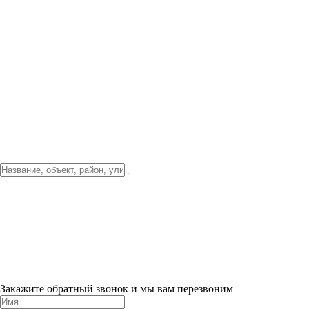
Фото о проекте
Видео о благоустройстве
Тендеры
Локация
О компании
Новости и акции
Контакты
Партнерам
Ипотека от 3.5%
Отделка
Шоу-рум на объекте
Санкт-Петербург
ХИТ ПРОДАЖ! 0% ПЕРВЫЙ ВЗНОС!
×
Закажите обратный звонок и мы вам перезвоним