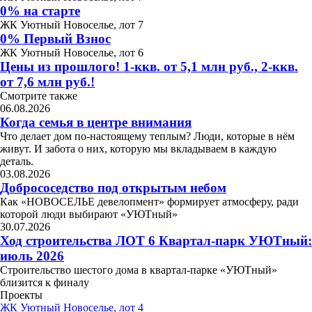
0% на старте
ЖК Уютный Новоселье, лот 7
0% Первый Взнос
ЖК Уютный Новоселье, лот 6
Цены из прошлого! 1-ккв. от 5,1 млн руб., 2-ккв.
от 7,6 млн руб.!
Смотрите также
06.08.2026
Когда семья в центре внимания
Что делает дом по-настоящему теплым? Люди, которые в нём
живут. И забота о них, которую мы вкладываем в каждую
деталь.
03.08.2026
Добрососедство под открытым небом
Как «НОВОСЕЛЬЕ девелопмент» формирует атмосферу, ради
которой люди выбирают «УЮТный»
30.07.2026
Ход строительства ЛОТ 6 Квартал-парк УЮТный:
июль 2026
Строительство шестого дома в квартал-парке «УЮТный»
близится к финалу
Проекты
ЖК Уютный Новоселье, лот 4