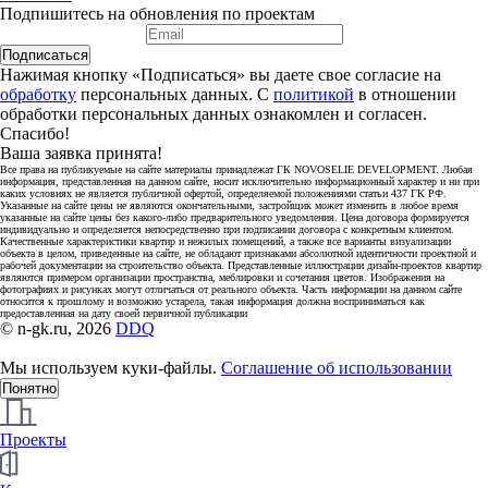
Подпишитесь на обновления по проектам
Подписаться
Нажимая кнопку «Подписаться» вы даете свое согласие на
обработку
персональных данных. С
политикой
в отношении
обработки персональных данных ознакомлен и согласен.
Спасибо!
Ваша заявка принята!
Все права на публикуемые на сайте материалы принадлежат ГК NOVOSELIE DEVELOPMENT. Любая
информация, представленная на данном сайте, носит исключительно информационный характер и ни при
каких условиях не является публичной офертой, определяемой положениями статьи 437 ГК РФ.
Указанные на сайте цены не являются окончательными, застройщик может изменить в любое время
указанные на сайте цены без какого-либо предварительного уведомления. Цена договора формируется
индивидуально и определяется непосредственно при подписании договора с конкретным клиентом.
Качественные характеристики квартир и нежилых помещений, а также все варианты визуализации
объекта в целом, приведенные на сайте, не обладают признаками абсолютной идентичности проектной и
рабочей документации на строительство объекта. Представленные иллюстрации дизайн-проектов квартир
являются примером организации пространства, меблировки и сочетания цветов. Изображения на
фотографиях и рисунках могут отличаться от реального объекта. Часть информации на данном сайте
относится к прошлому и возможно устарела, такая информация должна восприниматься как
предоставленная на дату своей первичной публикации
© n-gk.ru, 2026
DDQ
Мы используем куки-файлы.
Соглашение об использовании
Понятно
Проекты