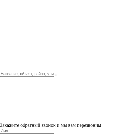
Фото о проекте
Видео о благоустройстве
Тендеры
Локация
О компании
Новости и акции
Контакты
Партнерам
Ипотека от 3.5%
Отделка
Шоу-рум на объекте
Санкт-Петербург
ХИТ ПРОДАЖ! 0% ПЕРВЫЙ ВЗНОС!
×
Закажите обратный звонок и мы вам перезвоним