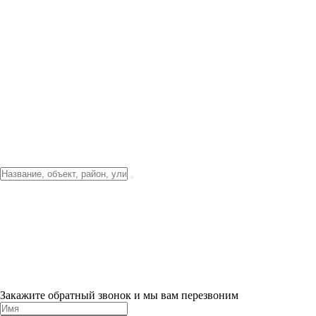
Фото о проекте
Видео о благоустройстве
Тендеры
Локация
О компании
Новости и акции
Контакты
Партнерам
Ипотека от 3.5%
Отделка
Шоу-рум на объекте
Санкт-Петербург
ХИТ ПРОДАЖ! 0% ПЕРВЫЙ ВЗНОС!
×
Закажите обратный звонок и мы вам перезвоним