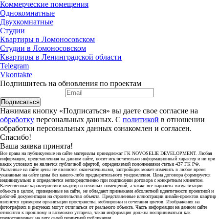
Коммерческие помещения
Однокомнатные
Двухкомнатные
Студии
Квартиры в Ломоносовском
Студии в Ломоносовском
Квартиры в Ленинградской области
Telegram
Vkontakte
Подпишитесь на обновления по проектам
Подписаться
Нажимая кнопку «Подписаться» вы даете свое согласие на
обработку
персональных данных. С
политикой
в отношении
обработки персональных данных ознакомлен и согласен.
Спасибо!
Ваша заявка принята!
Все права на публикуемые на сайте материалы принадлежат ГК NOVOSELIE DEVELOPMENT. Любая
информация, представленная на данном сайте, носит исключительно информационный характер и ни при
каких условиях не является публичной офертой, определяемой положениями статьи 437 ГК РФ.
Указанные на сайте цены не являются окончательными, застройщик может изменить в любое время
указанные на сайте цены без какого-либо предварительного уведомления. Цена договора формируется
индивидуально и определяется непосредственно при подписании договора с конкретным клиентом.
Качественные характеристики квартир и нежилых помещений, а также все варианты визуализации
объекта в целом, приведенные на сайте, не обладают признаками абсолютной идентичности проектной и
рабочей документации на строительство объекта. Представленные иллюстрации дизайн-проектов квартир
являются примером организации пространства, меблировки и сочетания цветов. Изображения на
фотографиях и рисунках могут отличаться от реального объекта. Часть информации на данном сайте
относится к прошлому и возможно устарела, такая информация должна восприниматься как
предоставленная на дату своей первичной публикации