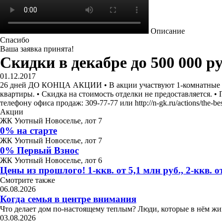
Описание
Спасибо
Ваша заявка принята!
Скидки в декабре до 500 000 ру
01.12.2017
26 дней ДО КОНЦА АКЦИИ • В акции участвуют 1-комнатные и 2
квартиры. • Скидка на стоимость отделки не предоставляется. 
телефону офиса продаж: 309-77-77 или http://n-gk.ru/actions/the-best
Акции
ЖК Уютный Новоселье, лот 7
0% на старте
ЖК Уютный Новоселье, лот 7
0% Первый Взнос
ЖК Уютный Новоселье, лот 6
Цены из прошлого! 1-ккв. от 5,1 млн руб., 2-ккв. от
Смотрите также
06.08.2026
Когда семья в центре внимания
Что делает дом по-настоящему теплым? Люди, которые в нём жив
03.08.2026