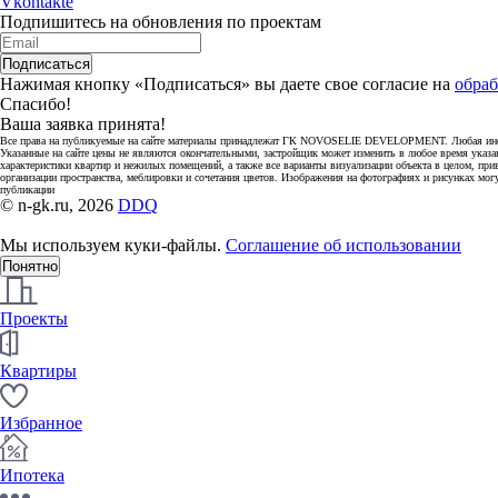
Vkontakte
Подпишитесь на обновления по проектам
Подписаться
Нажимая кнопку «Подписаться» вы даете свое согласие на
обраб
Спасибо!
Ваша заявка принята!
Все права на публикуемые на сайте материалы принадлежат ГК NOVOSELIE DEVELOPMENT. Любая информ
Указанные на сайте цены не являются окончательными, застройщик может изменить в любое время указа
характеристики квартир и нежилых помещений, а также все варианты визуализации объекта в целом, при
организации пространства, меблировки и сочетания цветов. Изображения на фотографиях и рисунках мог
публикации
© n-gk.ru, 2026
DDQ
Мы используем куки-файлы.
Соглашение об использовании
Понятно
Проекты
Квартиры
Избранное
Ипотека