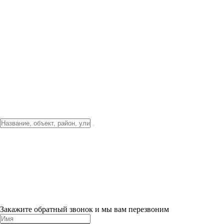
Фото о проекте
Видео о благоустройстве
Тендеры
Локация
О компании
Новости и акции
Контакты
Партнерам
Ипотека от 3.5%
Отделка
Шоу-рум на объекте
Санкт-Петербург
ХИТ ПРОДАЖ! 0% ПЕРВЫЙ ВЗНОС!
×
Закажите обратный звонок и мы вам перезвоним