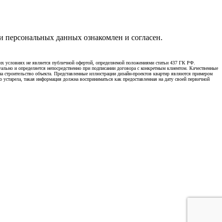
 персональных данных ознакомлен и согласен.
х условиях не является публичной офертой, определяемой положениями статьи 437 ГК РФ.
уально и определяется непосредственно при подписании договора с конкретным клиентом. Качественные
 на строительство объекта. Представленные иллюстрации дизайн-проектов квартир являются примером
о устарела, такая информация должна восприниматься как предоставленная на дату своей первичной