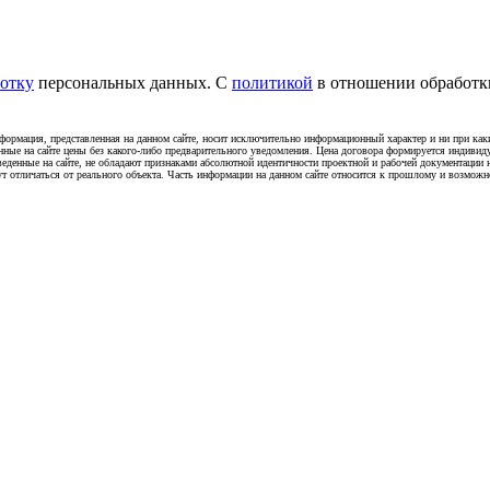
отку
персональных данных. С
политикой
в отношении обработки
ация, представленная на данном сайте, носит исключительно информационный характер и ни при каки
нные на сайте цены без какого-либо предварительного уведомления. Цена договора формируется индивид
веденные на сайте, не обладают признаками абсолютной идентичности проектной и рабочей документации
ут отличаться от реального объекта. Часть информации на данном сайте относится к прошлому и возможн