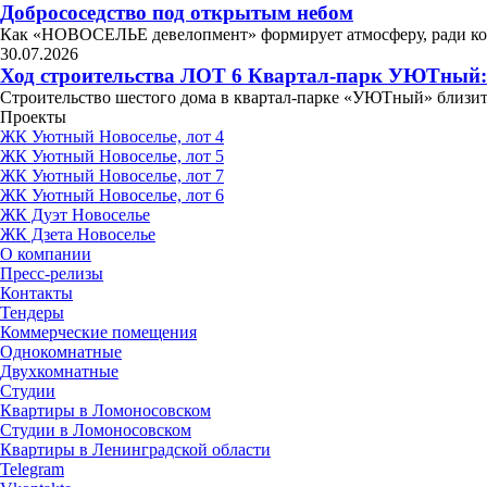
Добрососедство под открытым небом
Как «НОВОСЕЛЬЕ девелопмент» формирует атмосферу, ради 
30.07.2026
Ход строительства ЛОТ 6 Квартал-парк УЮТный:
Строительство шестого дома в квартал-парке «УЮТный» близит
Проекты
ЖК Уютный Новоселье, лот 4
ЖК Уютный Новоселье, лот 5
ЖК Уютный Новоселье, лот 7
ЖК Уютный Новоселье, лот 6
ЖК Дуэт Новоселье
ЖК Дзета Новоселье
О компании
Пресс-релизы
Контакты
Тендеры
Коммерческие помещения
Однокомнатные
Двухкомнатные
Студии
Квартиры в Ломоносовском
Студии в Ломоносовском
Квартиры в Ленинградской области
Telegram