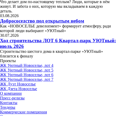
Что делает дом по-настоящему теплым? Люди, которые в нём
живут. И забота о них, которую мы вкладываем в каждую
деталь.
03.08.2026
Добрососедство под открытым небом
Как «НОВОСЕЛЬЕ девелопмент» формирует атмосферу, ради
которой люди выбирают «УЮТный»
30.07.2026
Ход строительства ЛОТ 6 Квартал-парк УЮТный:
июль 2026
Строительство шестого дома в квартал-парке «УЮТный»
близится к финалу
Проекты
ЖК Уютный Новоселье, лот 4
ЖК Уютный Новоселье, лот 5
ЖК Уютный Новоселье, лот 6
ЖК Уютный Новоселье, лот 7
ЖК Дуэт Новоселье
ЖК Дзета Новоселье
О компании
Пресс-релизы
Контакты
Тендеры
Коммерческие помещения