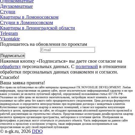
Однокомнатные
Двухкомнатные
Студии
Квартиры в Ломоносовском
Студии в Ломоносовском
Квартиры в Ленинградской области
Telegram
Vkontakte
Подпишитесь на обновления по проектам
Подписаться
Нажимая кнопку «Подписаться» вы даете свое согласие на
обработку
персональных данных. С
политикой
в отношении
обработки персональных данных ознакомлен и согласен.
Спасибо!
Ваша заявка принята!
Все права на публикуемые на сайте материалы принадлежат ГК NOVOSELIE DEVELOPMENT. Любая
информация, представленная на данном сайте, носит исключительно информационный характер и ни при
каких условиях не является публичной офертой, определяемой положениями статьи 437 ГК РФ.
Указанные на сайте цены не являются окончательными, застройщик может изменить в любое время
указанные на сайте цены без какого-либо предварительного уведомления. Цена договора формируется
индивидуально и определяется непосредственно при подписании договора с конкретным клиентом.
Качественные характеристики квартир и нежилых помещений, а также все варианты визуализации
объекта в целом, приведенные на сайте, не обладают признаками абсолютной идентичности проектной и
рабочей документации на строительство объекта. Представленные иллюстрации дизайн-проектов квартир
являются примером организации пространства, меблировки и сочетания цветов. Изображения на
фотографиях и рисунках могут отличаться от реального объекта. Часть информации на данном сайте
относится к прошлому и возможно устарела, такая информация должна восприниматься как
предоставленная на дату своей первичной публикации
© n-gk.ru, 2026
DDQ