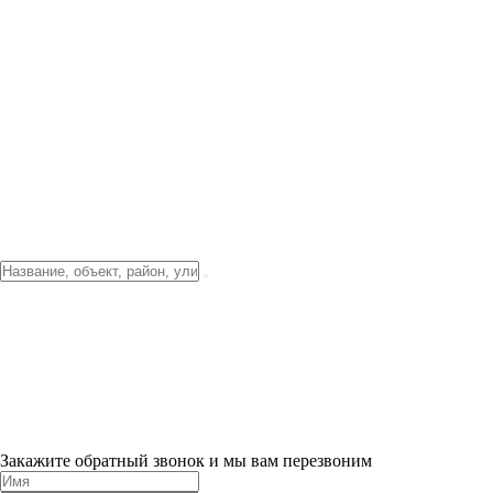
Фото о проекте
Видео о благоустройстве
Тендеры
Локация
О компании
Новости и акции
Контакты
Партнерам
Ипотека от 3.5%
Отделка
Шоу-рум на объекте
Санкт-Петербург
ХИТ ПРОДАЖ! 0% ПЕРВЫЙ ВЗНОС!
×
Закажите обратный звонок и мы вам перезвоним