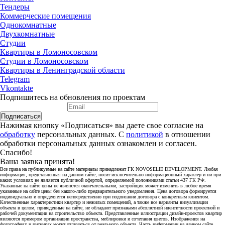
Тендеры
Коммерческие помещения
Однокомнатные
Двухкомнатные
Студии
Квартиры в Ломоносовском
Студии в Ломоносовском
Квартиры в Ленинградской области
Telegram
Vkontakte
Подпишитесь на обновления по проектам
Подписаться
Нажимая кнопку «Подписаться» вы даете свое согласие на
обработку
персональных данных. С
политикой
в отношении
обработки персональных данных ознакомлен и согласен.
Спасибо!
Ваша заявка принята!
Все права на публикуемые на сайте материалы принадлежат ГК NOVOSELIE DEVELOPMENT. Любая
информация, представленная на данном сайте, носит исключительно информационный характер и ни при
каких условиях не является публичной офертой, определяемой положениями статьи 437 ГК РФ.
Указанные на сайте цены не являются окончательными, застройщик может изменить в любое время
указанные на сайте цены без какого-либо предварительного уведомления. Цена договора формируется
индивидуально и определяется непосредственно при подписании договора с конкретным клиентом.
Качественные характеристики квартир и нежилых помещений, а также все варианты визуализации
объекта в целом, приведенные на сайте, не обладают признаками абсолютной идентичности проектной и
рабочей документации на строительство объекта. Представленные иллюстрации дизайн-проектов квартир
являются примером организации пространства, меблировки и сочетания цветов. Изображения на
фотографиях и рисунках могут отличаться от реального объекта. Часть информации на данном сайте