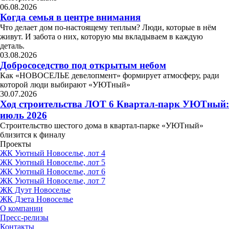
06.08.2026
Когда семья в центре внимания
Что делает дом по-настоящему теплым? Люди, которые в нём
живут. И забота о них, которую мы вкладываем в каждую
деталь.
03.08.2026
Добрососедство под открытым небом
Как «НОВОСЕЛЬЕ девелопмент» формирует атмосферу, ради
которой люди выбирают «УЮТный»
30.07.2026
Ход строительства ЛОТ 6 Квартал-парк УЮТный:
июль 2026
Строительство шестого дома в квартал-парке «УЮТный»
близится к финалу
Проекты
ЖК Уютный Новоселье, лот 4
ЖК Уютный Новоселье, лот 5
ЖК Уютный Новоселье, лот 6
ЖК Уютный Новоселье, лот 7
ЖК Дуэт Новоселье
ЖК Дзета Новоселье
О компании
Пресс-релизы
Контакты