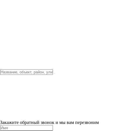
Фото о проекте
Видео о благоустройстве
Тендеры
Локация
О компании
Новости и акции
Контакты
Партнерам
Ипотека от 3.5%
Отделка
Шоу-рум на объекте
Санкт-Петербург
ХИТ ПРОДАЖ! 0% ПЕРВЫЙ ВЗНОС!
×
Закажите обратный звонок и мы вам перезвоним