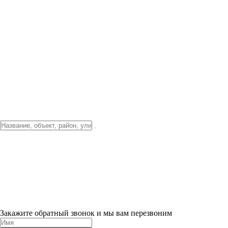
Фото о проекте
Видео о благоустройстве
Тендеры
Локация
О компании
Новости и акции
Контакты
Партнерам
Ипотека от 3.5%
Отделка
Шоу-рум на объекте
Санкт-Петербург
ХИТ ПРОДАЖ! 0% ПЕРВЫЙ ВЗНОС!
×
Закажите обратный звонок и мы вам перезвоним