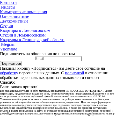
Контакты
Тендеры
Коммерческие помещения
Однокомнатные
Двухкомнатные
Студии
Квартиры в Ломоносовском
Студии в Ломоносовском
Квартиры в Ленинградской области
Telegram
Vkontakte
Подпишитесь на обновления по проектам
Подписаться
Нажимая кнопку «Подписаться» вы даете свое согласие на
обработку
персональных данных. С
политикой
в отношении
обработки персональных данных ознакомлен и согласен.
Спасибо!
Ваша заявка принята!
Все права на публикуемые на сайте материалы принадлежат ГК NOVOSELIE DEVELOPMENT. Любая
информация, представленная на данном сайте, носит исключительно информационный характер и ни при
каких условиях не является публичной офертой, определяемой положениями статьи 437 ГК РФ.
Указанные на сайте цены не являются окончательными, застройщик может изменить в любое время
указанные на сайте цены без какого-либо предварительного уведомления. Цена договора формируется
индивидуально и определяется непосредственно при подписании договора с конкретным клиентом.
Качественные характеристики квартир и нежилых помещений, а также все варианты визуализации
объекта в целом, приведенные на сайте, не обладают признаками абсолютной идентичности проектной и
рабочей документации на строительство объекта. Представленные иллюстрации дизайн-проектов квартир