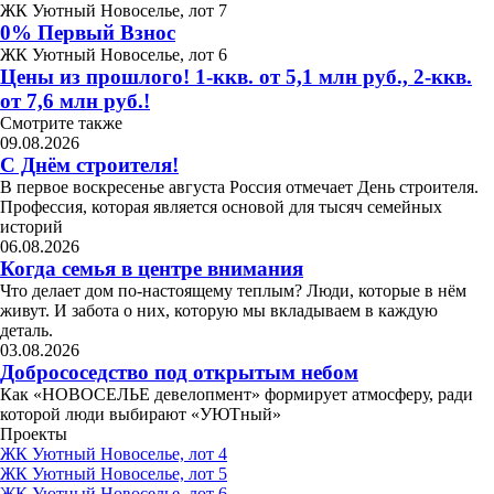
ЖК Уютный Новоселье, лот 7
0% Первый Взнос
ЖК Уютный Новоселье, лот 6
Цены из прошлого! 1-ккв. от 5,1 млн руб., 2-ккв.
от 7,6 млн руб.!
Смотрите также
09.08.2026
С Днём строителя!
В первое воскресенье августа Россия отмечает День строителя.
Профессия, которая является основой для тысяч семейных
историй
06.08.2026
Когда семья в центре внимания
Что делает дом по-настоящему теплым? Люди, которые в нём
живут. И забота о них, которую мы вкладываем в каждую
деталь.
03.08.2026
Добрососедство под открытым небом
Как «НОВОСЕЛЬЕ девелопмент» формирует атмосферу, ради
которой люди выбирают «УЮТный»
Проекты
ЖК Уютный Новоселье, лот 4
ЖК Уютный Новоселье, лот 5
ЖК Уютный Новоселье, лот 6