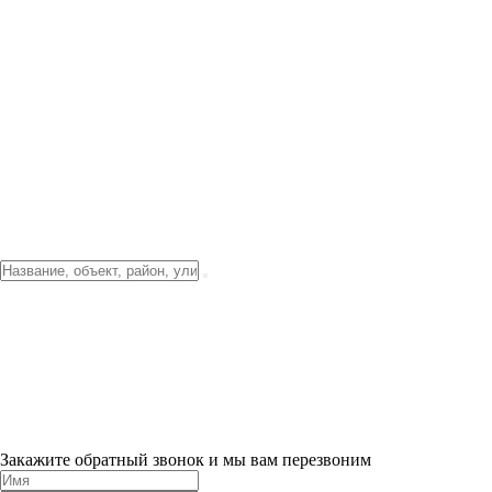
Фото о проекте
Видео о благоустройстве
Тендеры
Локация
О компании
Новости и акции
Контакты
Партнерам
Ипотека от 3.5%
Отделка
Шоу-рум на объекте
Санкт-Петербург
ХИТ ПРОДАЖ! 0% ПЕРВЫЙ ВЗНОС!
×
Закажите обратный звонок и мы вам перезвоним