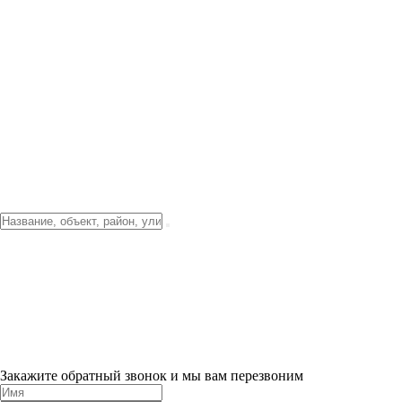
Фото о проекте
Видео о благоустройстве
Тендеры
Локация
О компании
Новости и акции
Контакты
Партнерам
Ипотека от 3.5%
Отделка
Шоу-рум на объекте
Санкт-Петербург
ХИТ ПРОДАЖ! 0% ПЕРВЫЙ ВЗНОС!
×
Закажите обратный звонок и мы вам перезвоним