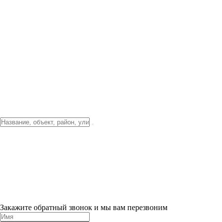
Фото о проекте
Видео о благоустройстве
Тендеры
Локация
О компании
Новости и акции
Контакты
Партнерам
Ипотека от 3.5%
Отделка
Шоу-рум на объекте
Санкт-Петербург
ХИТ ПРОДАЖ! 0% ПЕРВЫЙ ВЗНОС!
×
Закажите обратный звонок и мы вам перезвоним