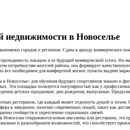
й недвижимости в Новоселье
кономики городов и регионов. Сдача в аренду коммерческих пом
оходимость локации и ее будущий коммерческий успех. Но мы з
сем потребностям жителей района, она формирует качественную
 все необходимое для комфортной жизни: пункты выдачи марке
на в Новоселье» для обучения будущих спортсменов хоккею и ф
х. Эта площадка пользуется популярностью как у профессионал
ведения детских праздников: дни рождения, выпускные. Предусмот
ютных ресторанов, где каждый может отдохнуть душой и телом. 
фера в заведении, наличие современных опций, таких как достав
зданию сообществ и укреплению социальных связей.
в Новоселье открываются новые магазины или рестораны, это п
 жизнью и разнообразием возможностей, что способствует при