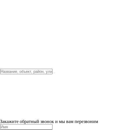
Фото о проекте
Видео о благоустройстве
Тендеры
Локация
О компании
Новости и акции
Контакты
Партнерам
Ипотека от 3.5%
Отделка
Шоу-рум на объекте
Санкт-Петербург
ХИТ ПРОДАЖ! 0% ПЕРВЫЙ ВЗНОС!
×
Закажите обратный звонок и мы вам перезвоним