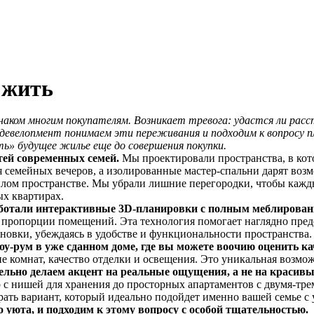
 жить
аком многим покупателям. Возникает тревога: удастся ли расст
велопмент понимаем эти переживания и подходим к вопросу п
ь» будущее жилье еще до совершения покупки.
тей современных семей.
Мы проектировали пространства, в кото
 семейных вечеров, а изолированные мастер-спальни дарят воз
лом пространстве. Мы убрали лишние перегородки, чтобы кажд
х квартирах.
ботали интерактивные 3D-планировки с полным меблирова
 пропорции помещений. Эта технология помогает наглядно предст
овки, убеждаясь в удобстве и функциональности пространства.
у-рум в уже сданном доме, где вы можете воочию оценить ка
е комнат, качество отделки и освещения. Это уникальная возмож
льно делаем акцент на реальные ощущения, а не на красивы
с нишей для хранения до просторных апартаментов с двумя-тре
ть вариант, который идеально подойдет именно вашей семье с 
 уюта, и подходим к этому вопросу с особой тщательностью.