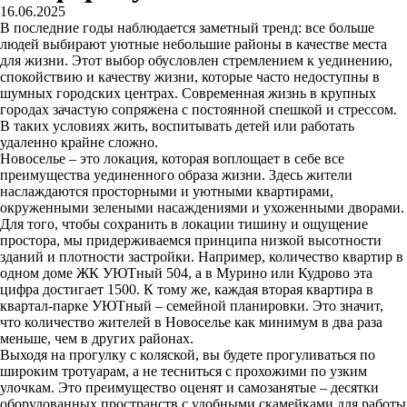
16.06.2025
В последние годы наблюдается заметный тренд: все больше
людей выбирают уютные небольшие районы в качестве места
для жизни. Этот выбор обусловлен стремлением к уединению,
спокойствию и качеству жизни, которые часто недоступны в
шумных городских центрах. Современная жизнь в крупных
городах зачастую сопряжена с постоянной спешкой и стрессом.
В таких условиях жить, воспитывать детей или работать
удаленно крайне сложно.
Новоселье – это локация, которая воплощает в себе все
преимущества уединенного образа жизни. Здесь жители
наслаждаются просторными и уютными квартирами,
окруженными зелеными насаждениями и ухоженными дворами.
Для того, чтобы сохранить в локации тишину и ощущение
простора, мы придерживаемся принципа низкой высотности
зданий и плотности застройки. Например, количество квартир в
одном доме ЖК УЮТный 504, а в Мурино или Кудрово эта
цифра достигает 1500. К тому же, каждая вторая квартира в
квартал-парке УЮТный – семейной планировки. Это значит,
что количество жителей в Новоселье как минимум в два раза
меньше, чем в других районах.
Выходя на прогулку с коляской, вы будете прогуливаться по
широким тротуарам, а не тесниться с прохожими по узким
улочкам. Это преимущество оценят и самозанятые – десятки
оборудованных пространств с удобными скамейками для работы