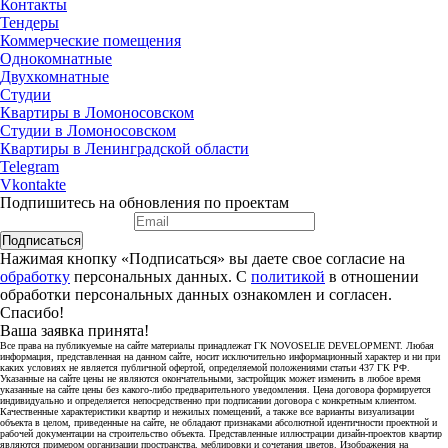
Контакты
Тендеры
Коммерческие помещения
Однокомнатные
Двухкомнатные
Студии
Квартиры в Ломоносовском
Студии в Ломоносовском
Квартиры в Ленинградской области
Telegram
Vkontakte
Подпишитесь на обновления по проектам
Подписаться
Нажимая кнопку «Подписаться» вы даете свое согласие на
обработку
персональных данных. С
политикой
в отношении
обработки персональных данных ознакомлен и согласен.
Спасибо!
Ваша заявка принята!
Все права на публикуемые на сайте материалы принадлежат ГК NOVOSELIE DEVELOPMENT. Любая
информация, представленная на данном сайте, носит исключительно информационный характер и ни при
каких условиях не является публичной офертой, определяемой положениями статьи 437 ГК РФ.
Указанные на сайте цены не являются окончательными, застройщик может изменить в любое время
указанные на сайте цены без какого-либо предварительного уведомления. Цена договора формируется
индивидуально и определяется непосредственно при подписании договора с конкретным клиентом.
Качественные характеристики квартир и нежилых помещений, а также все варианты визуализации
объекта в целом, приведенные на сайте, не обладают признаками абсолютной идентичности проектной и
рабочей документации на строительство объекта. Представленные иллюстрации дизайн-проектов квартир
являются примером организации пространства, меблировки и сочетания цветов. Изображения на